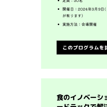
定員：
30名
開催日：
2024年3月9
が有ります）
実施方法：
会場開催
このプログラムを
食のイノベーシ
ードテックで解