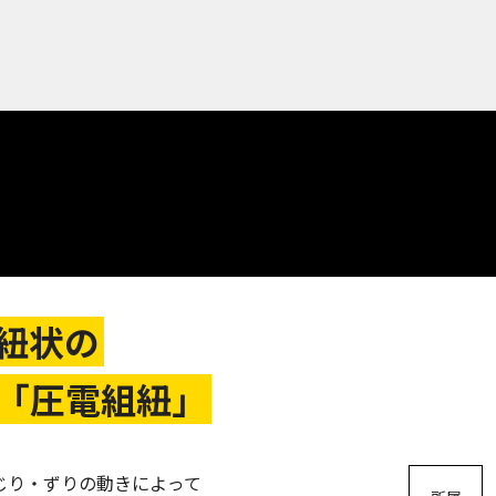
紐状の
「圧電組紐」
じり・ずりの動きによって