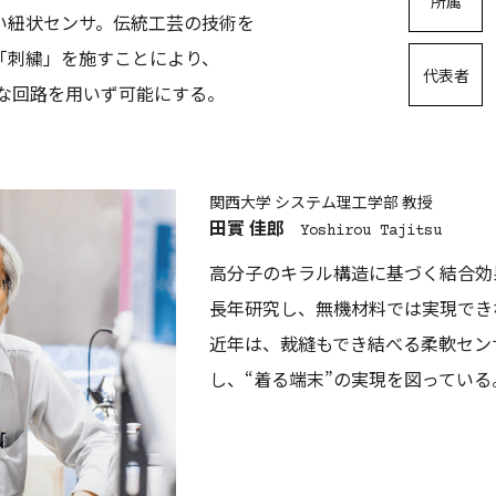
所属
い紐状センサ。伝統工芸の技術を
「刺繍」を施すことにより、
代表者
雑な回路を用いず可能にする。
関西大学 システム理工学部 教授
田實 佳郎
Yoshirou Tajitsu
高分子のキラル構造に基づく結合効
長年研究し、無機材料では実現でき
近年は、裁縫もでき結べる柔軟セン
し、“着る端末”の実現を図っている