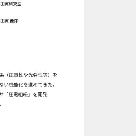
田實研究室
田實 佳郎
果（圧電性や光弾性等）を
ない機能化を進めてきた。
サ「圧電組紐」を開発
。